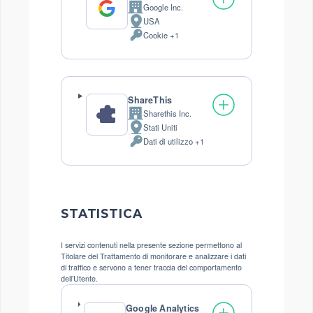
Google Inc.
Azienda:
USA
Luogo
Cookie +1
del
Dati
trattamento:
Personali
trattati:
ShareThis
Sharethis Inc.
Azienda:
Stati Uniti
Luogo
Dati di utilizzo +1
del
Dati
trattamento:
Personali
trattati:
STATISTICA
I servizi contenuti nella presente sezione permettono al
Titolare del Trattamento di monitorare e analizzare i dati
di traffico e servono a tener traccia del comportamento
dell’Utente.
Google Analytics