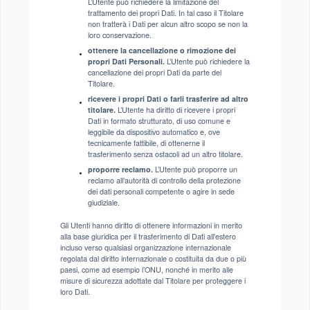
L’Utente può richiedere la limitazione del
trattamento dei propri Dati. In tal caso il Titolare
non tratterà i Dati per alcun altro scopo se non la
loro conservazione.
ottenere la cancellazione o rimozione dei
propri Dati Personali.
L’Utente può richiedere la
cancellazione dei propri Dati da parte del
Titolare.
ricevere i propri Dati o farli trasferire ad altro
titolare.
L’Utente ha diritto di ricevere i propri
Dati in formato strutturato, di uso comune e
leggibile da dispositivo automatico e, ove
tecnicamente fattibile, di ottenerne il
trasferimento senza ostacoli ad un altro titolare.
proporre reclamo.
L’Utente può proporre un
reclamo all’autorità di controllo della protezione
dei dati personali competente o agire in sede
giudiziale.
Gli Utenti hanno diritto di ottenere informazioni in merito
alla base giuridica per il trasferimento di Dati all'estero
incluso verso qualsiasi organizzazione internazionale
regolata dal diritto internazionale o costituita da due o più
paesi, come ad esempio l’ONU, nonché in merito alle
misure di sicurezza adottate dal Titolare per proteggere i
loro Dati.