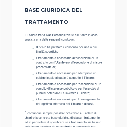
BASE GIURIDICA DEL
TRATTAMENTO
Il Titolare tratta Dati Personali relativi all’Utente in caso
sussista una delle seguenti condizioni:
l’Utente ha prestato il consenso per una o più
finalità specifiche.
il trattamento è necessario all'esecuzione di un
contratto con l’Utente e/o all'esecuzione di misure
precontrattuali;
il trattamento è necessario per adempiere un
obbligo legale al quale è soggetto il Titolare;
il trattamento è necessario per l'esecuzione di un
compito di interesse pubblico o per l'esercizio di
pubblici poteri di cui è investito il Titolare;
il trattamento è necessario per il perseguimento
del legittimo interesse del Titolare o di terzi.
È comunque sempre possibile richiedere al Titolare di
chiarire la concreta base giuridica di ciascun trattamento
ed in particolare di specificare se il trattamento sia basato
sulla legge, previsto da un contratto o necessario per