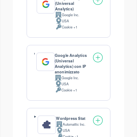
(Universal
Analytics)
Google Inc.
Azienda:
USA
Luogo
Cookie +1
del
Dati
trattamento:
Personali
trattati:
Google Analytics
(Universal
Analytics) con IP
anonimizzato
Google Inc.
Azienda:
USA
Luogo
Cookie +1
del
Dati
trattamento:
Personali
trattati:
Wordpress Stat
Automattic Inc.
Azienda:
USA
Luogo
Cookie +1