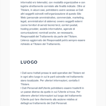
informatici e/o telematici, con modalità organizzative e con
logiche strettamente correlate alle finalità indicate. Oltre al
Titolare, in alcuni casi, potrebbero avere accesso ai Dati
altri soggetti coinvolti nell’organizzazione di questo Sito
Web (personale amministrativo, commerciale, marketing,
legali, amministratori di sistema) ovvero soggetti esterni
(come fornitori di servizi tecnici terzi, corrieri postali,
hosting provider, società informatiche, agenzie di
comunicazione) nominati anche, se necessario,
Responsabili del Trattamento da parte del Titolare.
L’elenco aggiornato dei Responsabili potrà sempre essere
richiesto al Titolare del Trattamento.
LUOGO
I Dati sono trattati presso le sedi operative del Titolare ed
in ogni altro luogo in cui le parti coinvolte nel trattamento
siano localizzate. Per ulteriori informazioni, contatta il
Titolare.
I Dati Personali dell’Utente potrebbero essere trasferiti in
un paese diverso da quello in cui l’Utente si trova. Per
ottenere ulteriori informazioni sul luogo del trattamento
l’Utente può fare riferimento alla sezione relativa ai
dettagli sul trattamento dei Dati Personali.