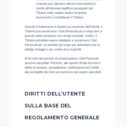
L’Utente può ottenere ulteriori informazioni in
merito all’interesse legittimo perseguito dal
Titolare nelle relative sezioni di questo
documento o contattando il Titolare.
Quando il trattamento è basato sul consenso dell’Utente, il
Titolare può conservare i Dati Personali più a lungo sino a
quando detto consenso non venga revocato. Inoltre, il
Titolare potrebbe essere obbligato a conservare i Dati
Personali per un periodo più lungo per adempiere ad un
obbligo di legge o per ordine di un’autorità.
Al termine del periodo di conservazione i Dati Personali
saranno cancellati. Pertanto, allo spirare di tale termine il
diritto di accesso, cancellazione, rettificazione ed il diritto
alla portabilità dei Dati non potranno più essere esercitati.
DIRITTI DELL’UTENTE
SULLA BASE DEL
REGOLAMENTO GENERALE