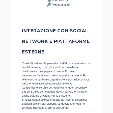
Luogo
Dati di utilizzo
del
Dati
trattamento:
Personali
trattati:
INTERAZIONE CON SOCIAL
NETWORK E PIATTAFORME
ESTERNE
Questo tipo di servizi permette di effettuare interazioni con
i social network, o con altre piattaforme esterne,
direttamente dalle pagine di questo Sito Web.
Le interazioni e le informazioni acquisite da questo Sito
Web sono in ogni caso soggette alle impostazioni privacy
dell’Utente relative ad ogni social network.
Questo tipo di servizio potrebbe comunque raccogliere
dati sul traffico per le pagine dove il servizio è installato,
anche quando gli Utenti non lo utilizzano.
Si raccomanda di disconnettersi dai rispettivi servizi per
assicurarsi che i dati elaborati su questo Sito Web non
vengano ricollegati al profilo dell'Utente.