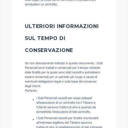
concludere un contratto.
ULTERIORI INFORMAZIONI
SUL TEMPO DI
CONSERVAZIONE
Se non diversamente indicato in questo documento, i Dati
Personali sono trattati e conservati per il tempo richiesto
dalla finalità per la quale sono stati raccolti e potrebbero
essere conservati per un periodo più lungo a causa di
eventuali obbligazioni legali o sulla base del consenso
degli Utenti.
Pertanto:
I Dati Personali raccolti per scopi collegati
all’esecuzione di un contratto tra il Titolare e
l’Utente saranno trattenuti sino a quando sia
completata l’esecuzione di tale contratto.
I Dati Personali raccolti per finalità riconducibili
all’interesse legittimo del Titolare saranno
trattenuti sino al soddisfacimento di tale interesse.