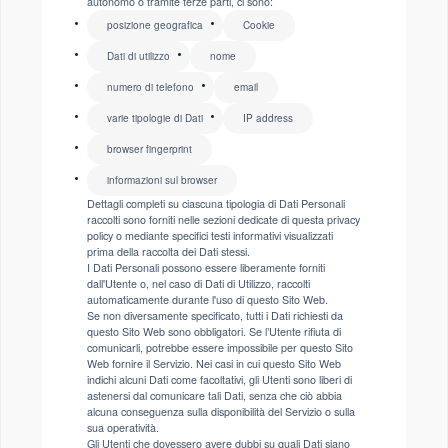
autonomo o tramite terze parti, ci sono:
posizione geografica
Cookie
Dati di utilizzo
nome
numero di telefono
email
varie tipologie di Dati
IP address
browser fingerprint
informazioni sul browser
Dettagli completi su ciascuna tipologia di Dati Personali
raccolti sono forniti nelle sezioni dedicate di questa privacy
policy o mediante specifici testi informativi visualizzati
prima della raccolta dei Dati stessi.
I Dati Personali possono essere liberamente forniti
dall'Utente o, nel caso di Dati di Utilizzo, raccolti
automaticamente durante l'uso di questo Sito Web.
Se non diversamente specificato, tutti i Dati richiesti da
questo Sito Web sono obbligatori. Se l’Utente rifiuta di
comunicarli, potrebbe essere impossibile per questo Sito
Web fornire il Servizio. Nei casi in cui questo Sito Web
indichi alcuni Dati come facoltativi, gli Utenti sono liberi di
astenersi dal comunicare tali Dati, senza che ciò abbia
alcuna conseguenza sulla disponibilità del Servizio o sulla
sua operatività.
Gli Utenti che dovessero avere dubbi su quali Dati siano