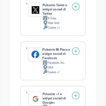
Pulsante Tweet e
widget sociali di
Twitter
X Corp.
Azienda:
Stati Uniti
Luogo
Cookie +1
del
Dati
trattamento:
Personali
trattati:
Pulsante Mi Piace e
widget sociali di
Facebook
Facebook, Inc.
Azienda:
USA
Luogo
Cookie +1
del
Dati
trattamento:
Personali
trattati:
Pulsante +1 e
widget sociali di
Google+