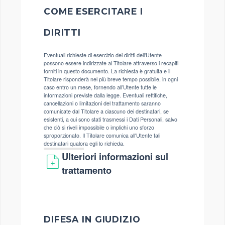
COME ESERCITARE I
DIRITTI
Eventuali richieste di esercizio dei diritti dell'Utente
possono essere indirizzate al Titolare attraverso i recapiti
forniti in questo documento. La richiesta è gratuita e il
Titolare risponderà nel più breve tempo possibile, in ogni
caso entro un mese, fornendo all’Utente tutte le
informazioni previste dalla legge. Eventuali rettifiche,
cancellazioni o limitazioni del trattamento saranno
comunicate dal Titolare a ciascuno dei destinatari, se
esistenti, a cui sono stati trasmessi i Dati Personali, salvo
che ciò si riveli impossibile o implichi uno sforzo
sproporzionato. Il Titolare comunica all'Utente tali
destinatari qualora egli lo richieda.
Ulteriori informazioni sul
trattamento
DIFESA IN GIUDIZIO