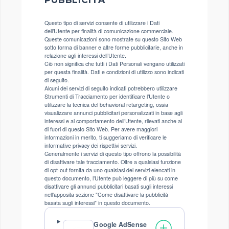
Questo tipo di servizi consente di utilizzare i Dati
dell’Utente per finalità di comunicazione commerciale.
Queste comunicazioni sono mostrate su questo Sito Web
sotto forma di banner e altre forme pubblicitarie, anche in
relazione agli interessi dell’Utente.
Ciò non significa che tutti i Dati Personali vengano utilizzati
per questa finalità. Dati e condizioni di utilizzo sono indicati
di seguito.
Alcuni dei servizi di seguito indicati potrebbero utilizzare
Strumenti di Tracciamento per identificare l’Utente o
utilizzare la tecnica del behavioral retargeting, ossia
visualizzare annunci pubblicitari personalizzati in base agli
interessi e al comportamento dell’Utente, rilevati anche al
di fuori di questo Sito Web. Per avere maggiori
informazioni in merito, ti suggeriamo di verificare le
informative privacy dei rispettivi servizi.
Generalmente i servizi di questo tipo offrono la possibilità
di disattivare tale tracciamento. Oltre a qualsiasi funzione
di opt-out fornita da uno qualsiasi dei servizi elencati in
questo documento, l’Utente può leggere di più su come
disattivare gli annunci pubblicitari basati sugli interessi
nell'apposita sezione "Come disattivare la pubblicità
basata sugli interessi" in questo documento.
Google AdSense