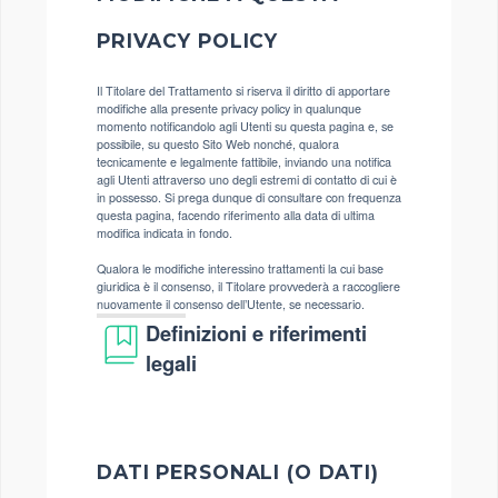
PRIVACY POLICY
Il Titolare del Trattamento si riserva il diritto di apportare
modifiche alla presente privacy policy in qualunque
momento notificandolo agli Utenti su questa pagina e, se
possibile, su questo Sito Web nonché, qualora
tecnicamente e legalmente fattibile, inviando una notifica
agli Utenti attraverso uno degli estremi di contatto di cui è
in possesso. Si prega dunque di consultare con frequenza
questa pagina, facendo riferimento alla data di ultima
modifica indicata in fondo.
Qualora le modifiche interessino trattamenti la cui base
giuridica è il consenso, il Titolare provvederà a raccogliere
nuovamente il consenso dell’Utente, se necessario.
Definizioni e riferimenti
legali
DATI PERSONALI (O DATI)