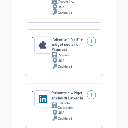
Google Inc.
Azienda:
USA
Luogo
Cookie +1
del
Dati
trattamento:
Personali
trattati:
Pulsante “Pin it” e
widget sociali di
Pinterest
Pinterest
Azienda:
USA
Luogo
Cookie +1
del
Dati
trattamento:
Personali
trattati:
Pulsante e widget
sociali di Linkedin
LinkedIn
Azienda:
Corporation
USA
Luogo
Cookie +1
del
Dati
trattamento:
Personali