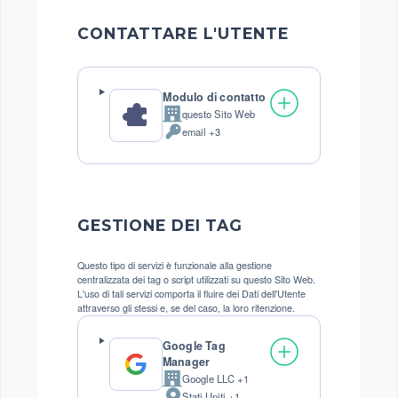
CONTATTARE L'UTENTE
Modulo di contatto
questo Sito Web
Azienda:
email +3
Dati
Personali
trattati:
GESTIONE DEI TAG
Questo tipo di servizi è funzionale alla gestione
centralizzata dei tag o script utilizzati su questo Sito Web.
L'uso di tali servizi comporta il fluire dei Dati dell'Utente
attraverso gli stessi e, se del caso, la loro ritenzione.
Google Tag
Manager
Google LLC +1
Azienda:
Stati Uniti +1