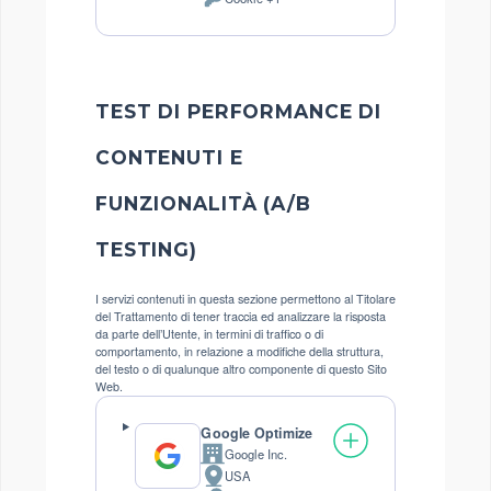
del
Dati
trattamento:
Personali
trattati:
TEST DI PERFORMANCE DI
CONTENUTI E
FUNZIONALITÀ (A/B
TESTING)
I servizi contenuti in questa sezione permettono al Titolare
del Trattamento di tener traccia ed analizzare la risposta
da parte dell’Utente, in termini di traffico o di
comportamento, in relazione a modifiche della struttura,
del testo o di qualunque altro componente di questo Sito
Web.
Google Optimize
Google Inc.
Azienda:
USA
Luogo