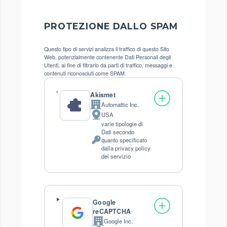
PROTEZIONE DALLO SPAM
Questo tipo di servizi analizza il traffico di questo Sito
Web, potenzialmente contenente Dati Personali degli
Utenti, al fine di filtrarlo da parti di traffico, messaggi e
contenuti riconosciuti come SPAM.
Akismet
Automattic Inc.
Azienda:
USA
Luogo
varie tipologie di
del
Dati secondo
trattamento:
quanto specificato
Dati
dalla privacy policy
Personali
del servizio
trattati:
Google
reCAPTCHA
Google Inc.
Azienda: