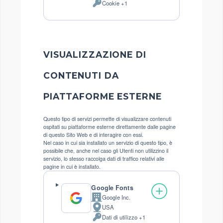
Cookie +1
del
Dati
trattamento:
Personali
trattati:
VISUALIZZAZIONE DI
CONTENUTI DA
PIATTAFORME ESTERNE
Questo tipo di servizi permette di visualizzare contenuti
ospitati su piattaforme esterne direttamente dalle pagine
di questo Sito Web e di interagire con essi.
Nel caso in cui sia installato un servizio di questo tipo, è
possibile che, anche nel caso gli Utenti non utilizzino il
servizio, lo stesso raccolga dati di traffico relativi alle
pagine in cui è installato.
Google Fonts
Google Inc.
Azienda:
USA
Luogo
Dati di utilizzo +1
del
Dati