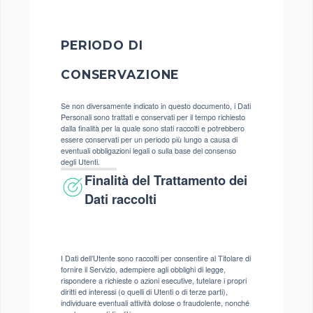
PERIODO DI
CONSERVAZIONE
Se non diversamente indicato in questo documento, i Dati
Personali sono trattati e conservati per il tempo richiesto
dalla finalità per la quale sono stati raccolti e potrebbero
essere conservati per un periodo più lungo a causa di
eventuali obbligazioni legali o sulla base del consenso
degli Utenti.
Finalità del Trattamento dei
Dati raccolti
I Dati dell’Utente sono raccolti per consentire al Titolare di
fornire il Servizio, adempiere agli obblighi di legge,
rispondere a richieste o azioni esecutive, tutelare i propri
diritti ed interessi (o quelli di Utenti o di terze parti),
individuare eventuali attività dolose o fraudolente, nonché